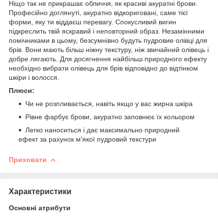
Ніщо так не прикрашає обличчя, як красиві акуратні брови.
Професійно доглянуті, акуратно відкориговані, саме тієї
форми, яку ти віддаєш перевагу. Спокусливий вигин
підкреслить твій яскравий і неповторний образ. Незамінними
помічниками в цьому, безсумнівно будуть пудровие олівці для
брів. Вони мають більш ніжну текстуру, ніж звичайний олівець і
добре лягають. Для досягнення найбільш природного ефекту
необхідно вибрати олівець для брів відповідно до відтінком
шкіри і волосся.
Плюси:
Чи не розпливається, навіть якщо у вас жирна шкіра
Рівне фарбує брови, акуратно заповнює їх кольором
Легко наноситься і дає максимально природний
ефект за рахунок м'якої пудровий текстури
Приховати
Характеристики
Основні атрибути