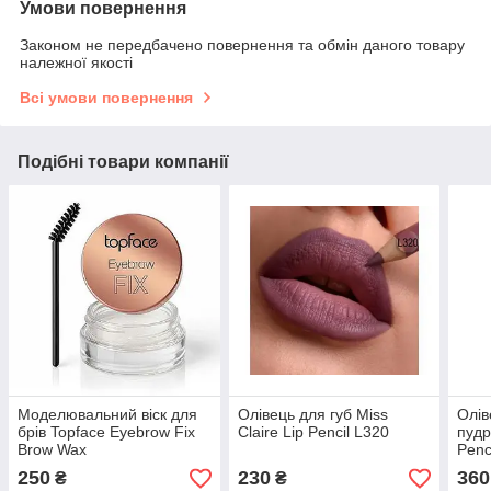
Умови повернення
Законом не передбачено повернення та обмін даного товару
належної якості
Всі умови повернення
Подібні товари компанії
Моделювальний віск для
Олівець для губ Miss
Олів
брів Topface Eyebrow Fix
Claire Lip Pencil L320
пудр
Brow Wax
Penc
250
230
360
₴
₴