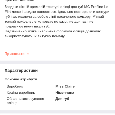
Завдяки ніжній кремовій текстурі олівці для губ MC Profline Le
Flirt легко і швидко наносяться, ідеально повторюючи контури
губ і залишаючи за собою лінії насиченого кольору. М'який
тонкий грифель легко ковзає по шкірі, не дряпає і не
подразнює ніжну шкіру губ.
Надзвичайно м'яка і насичена формула олівців дозволяє
використовувати їх як губну помаду.
Приховати
Характеристики
Основні атрибути
Виробник
Miss Claire
Країна виробник
Німеччина
Область застосування
Для губ
олівця