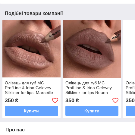
Подібні товари компанії
Олівець для губ MC
Олівець для губ MC
Олів
ProfLine & Irina Gelevey.
ProfLine & Irina Gelevey.
Prof
Silkliner for lips. Marseille
Silkliner for lips.Rouen
Silkl
350
350
350
₴
₴
Купити
Купити
Про нас