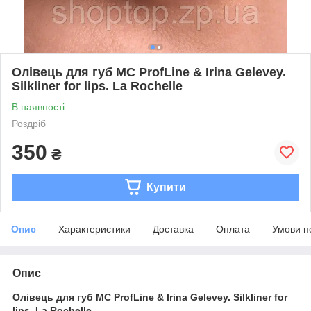
Олівець для губ MC ProfLine & Irina Gelevey.
Silkliner for lips. La Rochelle
В наявності
Роздріб
350
₴
Купити
Опис
Характеристики
Доставка
Оплата
Умови п
Опис
Олівець для губ MC ProfLine & Irina Gelevey. Silkliner for
lips. La Rochelle