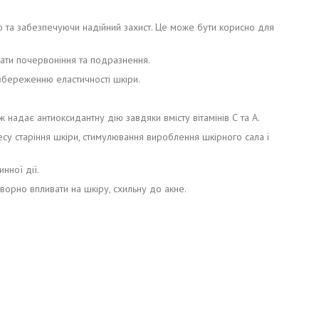
 та забезпечуючи надійний захист. Це може бути корисно для
вати почервоніння та подразнення.
збереженню еластичності шкіри.
 надає антиоксидантну дію завдяки вмісту вітамінів С та А.
есу старіння шкіри, стимулювання вироблення шкірного сала і
нної дії.
орно впливати на шкіру, схильну до акне.