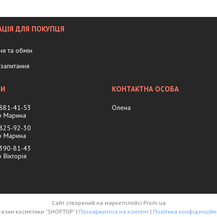
ЦІЯ ДЛЯ ПОКУПЦЯ
я та обмін
запитання
 881-41-53
Олена
 Марина
 825-92-30
 Марина
 390-81-43
Вікторія
Сайт створений на маркетплейсі
Prom.ua
Магазин косметики "SHOPTOP" |
Поскаржитися на контент
|
Політика конфіденційн