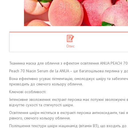
Опис
Тканинна маска для обличчя з ефектом освітлення ANUA PEACH 7
Peach 70 Niacin Serum de la ANUA – це багатоцільова перлина у до
Вона ефективно усуває пігментацію, омолоджує шкіру та забезпеч
призводить до сяючого кольору обличчя.
Ключові особливості:
Інтенсивне зволоження: екстракт персика має потужні зволожуючі в
відчуттю сухості та стягнутості шкіри.
Освітлення шкіри містяться в екстракті персика антиоксиданти, такі
рівного, сяючого кольору обличчя.
Поліпшення текстури шкіри ніацинамід (вітамін B3), що входить д