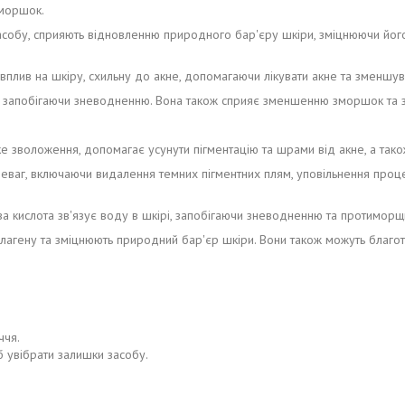
зморшок.
собу, сприяють відновленню природного бар'єру шкіри, зміцнюючи його
 вплив на шкіру, схильну до акне, допомагаючи лікувати акне та зменшу
рі, запобігаючи зневодненню. Вона також сприяє зменшенню зморшок та 
ке зволоження, допомагає усунути пігментацію та шрами від акне, а також
ереваг, включаючи видалення темних пігментних плям, уповільнення проц
а кислота зв'язує воду в шкірі, запобігаючи зневодненню та протиморщи
агену та зміцнюють природний бар'єр шкіри. Вони також можуть благотв
ччя.
об увібрати залишки засобу.