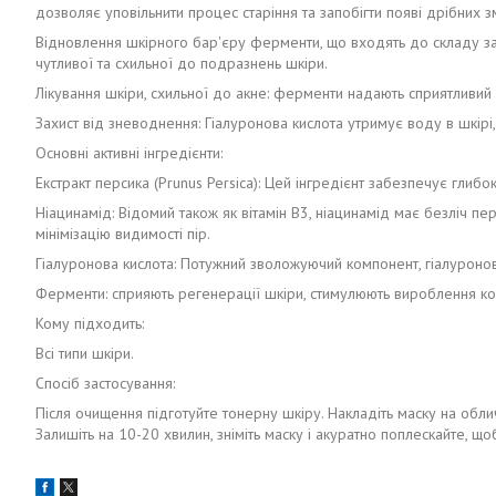
дозволяє уповільнити процес старіння та запобігти появі дрібних 
Відновлення шкірного бар'єру ферменти, що входять до складу за
чутливої та схильної до подразнень шкіри.
Лікування шкіри, схильної до акне: ферменти надають сприятливий
Захист від зневоднення: Гіалуронова кислота утримує воду в шкі
Основні активні інгредієнти:
Екстракт персика (Prunus Persica): Цей інгредієнт забезпечує глибо
Ніацинамід: Відомий також як вітамін B3, ніацинамід має безліч п
мінімізацію видимості пір.
Гіалуронова кислота: Потужний зволожуючий компонент, гіалуронов
Ферменти: сприяють регенерації шкіри, стимулюють вироблення кол
Кому підходить:
Всі типи шкіри.
Спосіб застосування:
Після очищення підготуйте тонерну шкіру. Накладіть маску на обли
Залишіть на 10-20 хвилин, зніміть маску і акуратно поплескайте, щ