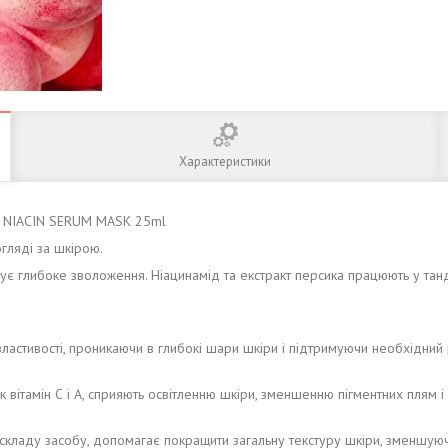
Характеристики
0 NIACIN SERUM MASK 25ml
гляді за шкірою.
ує глибоке зволоження. Ніацинамід та екстракт персика працюють у тан
ластивості, проникаючи в глибокі шари шкіри і підтримуючи необхідний
 як вітамін С і А, сприяють освітленню шкіри, зменшенню пігментних плям
о складу засобу, допомагає покращити загальну текстуру шкіри, зменшу