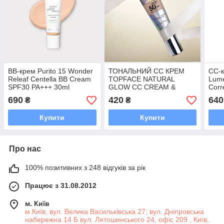
ВВ-крем Purito 15 Wonder
ТОНАЛЬНИЙ СС КРЕМ
CC-к
Releaf Centella BB Cream
TOPFACE NATURAL
Lume
SPF30 PA+++ 30ml
GLOW CC CREAM &
Corr
CONCEALER SPF50 003
30 
690
420
640
₴
₴
30 МЛ
Купити
Купити
Про нас
100% позитивних з 248 відгуків за рік
Працює з 31.08.2012
м. Київ
м.Київ, вул. Велика Васильківська 27; вул. Дніпровська
набережна 14 Б вул. Лятошинського 24, офіс 209 , Київ,