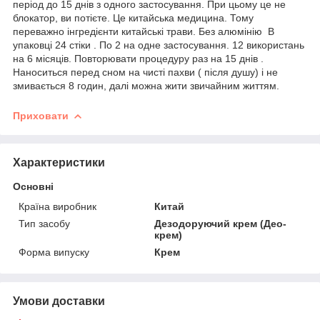
період до 15 днів з одного застосування. При цьому це не
блокатор, ви потієте. Це китайська медицина. Тому
переважно інгредієнти китайські трави. Без алюмінію В
упаковці 24 стіки . По 2 на одне застосування. 12 використань
на 6 місяців. Повторювати процедуру раз на 15 днів .
Наноситься перед сном на чисті пахви ( після душу) і не
змивається 8 годин, далі можна жити звичайним життям.
Приховати
Характеристики
Основні
Країна виробник
Китай
Тип засобу
Дезодоруючий крем (Део-
крем)
Форма випуску
Крем
Умови доставки