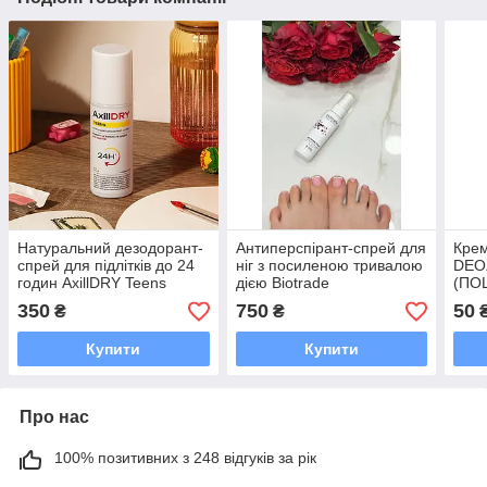
Натуральний дезодорант-
Антиперспірант-спрей для
Крем
спрей для підлітків до 24
ніг з посиленою тривалою
DEO
годин AxillDRY Teens
дією Biotrade
(ПО
350
750
50
₴
₴
Купити
Купити
Про нас
100% позитивних з 248 відгуків за рік