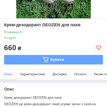
Крем-дезодорант DEOZEN для пахв
В наявності
Роздріб
660
₴
Купити
Опис
Характеристики
Доставка
Оплата
Умови п
Опис
Крем-дезодорант DEOZEN для пахв
DEOZEN це крем-дезодорант, який усуває запах з пахв на