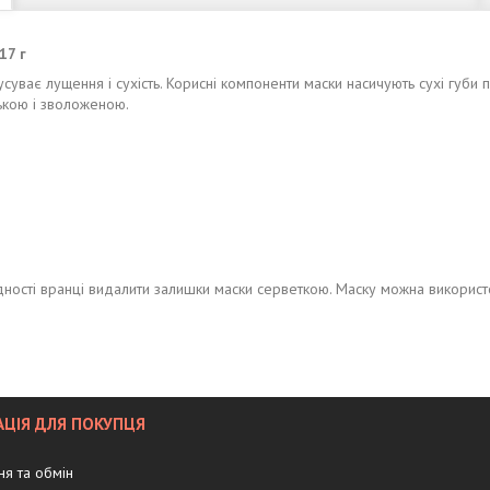
17 г
уває лущення і сухість. Корисні компоненти маски насичують сухі губи пі
нькою і зволоженою.
ідності вранці видалити залишки маски серветкою. Маску можна викорис
ЦІЯ ДЛЯ ПОКУПЦЯ
я та обмін