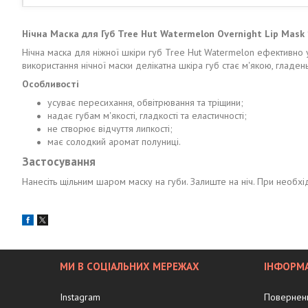
Нічна Маска для Губ Tree Hut Watermelon Overnight Lip Mask 
Нічна маска для ніжної шкіри губ Tree Hut Watermelon ефективно ус
використання нічної маски делікатна шкіра губ стає м'якою, гладе
Особливості
усуває пересихання, обвітрювання та тріщини;
надає губам м'якості, гладкості та еластичності;
не створює відчуття липкості;
має солодкий аромат полуниці.
Застосування
Нанесіть щільним шаром маску на губи. Залиште на ніч. При необх
МИ В СОЦІАЛЬНИХ МЕРЕЖАХ
ІНФОРМА
Instagram
Поверненн