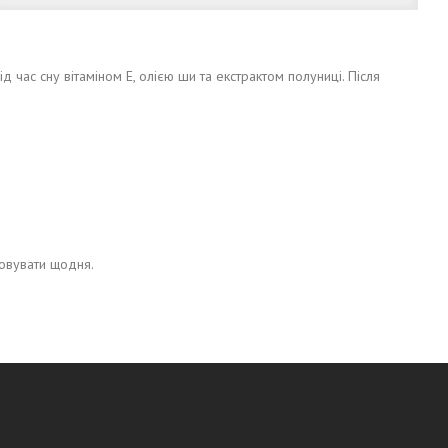
д час сну вітаміном E, олією ши та екстрактом полуниці. Після
товувати щодня.