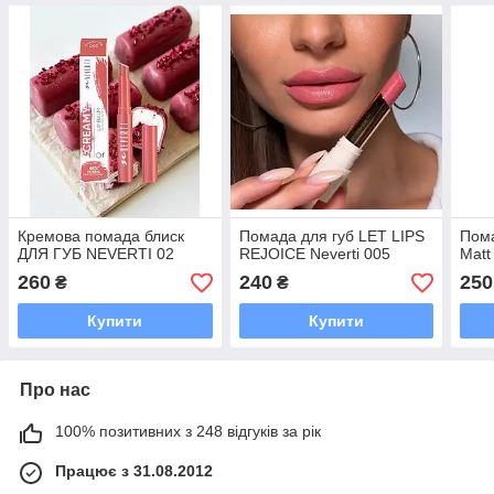
Кремова помада блиск
Помада для губ LET LIPS
Пома
ДЛЯ ГУБ NEVERTI 02
REJOICE Neverti 005
Matt
260
240
250
₴
₴
Купити
Купити
Про нас
100% позитивних з 248 відгуків за рік
Працює з 31.08.2012