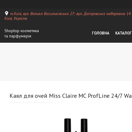
м.Київ, вул. Велика Васильківська 27; вул. Дніпровська набережна 14
Київ, Україна
Shoptop косметика
ГОЛОВНА
КАТАЛОГ
та парфумерія
Каял для очей Miss Claire МС ProfLine 24/7 Wate