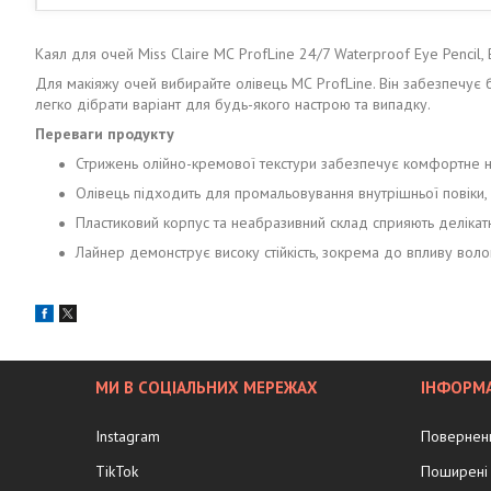
Каял для очей Miss Claire МС ProfLine 24/7 Waterproof Eye Pencil, B
Для макіяжу очей вибирайте олівець МС ProfLine. Він забезпечує ба
легко дібрати варіант для будь-якого настрою та випадку.
Переваги продукту
Стрижень олійно-кремової текстури забезпечує комфортне 
Олівець підходить для промальовування внутрішньої повіки, 
Пластиковий корпус та неабразивний склад сприяють делікат
Лайнер демонструє високу стійкість, зокрема до впливу воло
МИ В СОЦІАЛЬНИХ МЕРЕЖАХ
ІНФОРМА
Instagram
Поверненн
TikTok
Поширені 