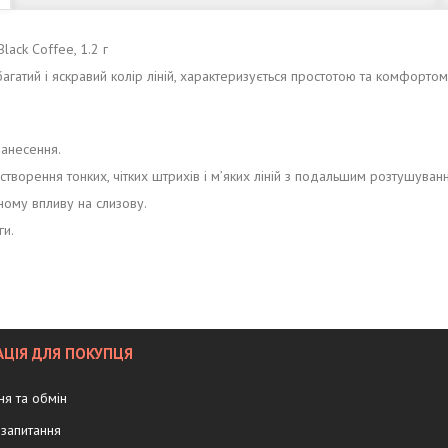
lack Coffee, 1.2 г
гатий і яскравий колір ліній, характеризується простотою та комфортом 
нанесення.
створення тонких, чітких штрихів і м’яких ліній з подальшим розтушуван
ному впливу на слизову.
ги.
ЦІЯ ДЛЯ ПОКУПЦЯ
я та обмін
запитання