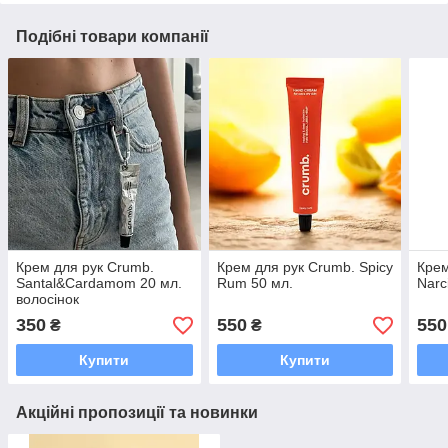
Подібні товари компанії
Крем для рук Crumb.
Крем для рук Crumb. Spicy
Крем
Santal&Cardamom 20 мл.
Rum 50 мл.
Narc
волосінок
350
550
550
₴
₴
Купити
Купити
Акційні пропозиції та новинки