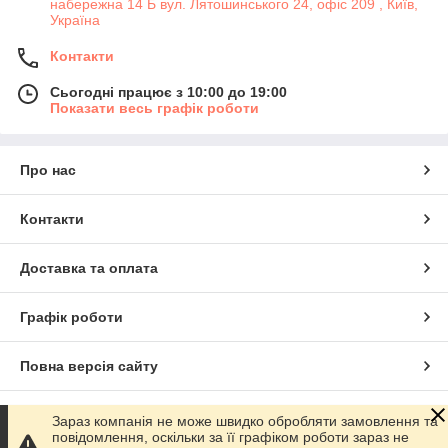
набережна 14 Б вул. Лятошинського 24, офіс 209 , Київ,
Україна
Контакти
Сьогодні працює з 10:00 до 19:00
Показати весь графік роботи
Про нас
Контакти
Доставка та оплата
Графік роботи
Повна версія сайту
Сайт створено на маркетплейсі
Prom.ua
Зараз компанія не може швидко обробляти замовлення та
повідомлення, оскільки за її графіком роботи зараз не