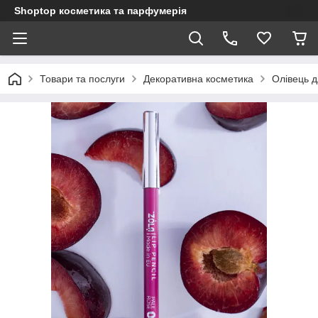
Shoptop косметика та парфумерія
Товари та послуги
Декоративна косметика
Олівець д