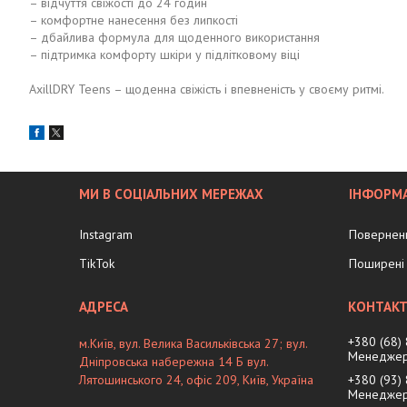
– відчуття свіжості до 24 годин
– комфортне нанесення без липкості
– дбайлива формула для щоденного використання
– підтримка комфорту шкіри у підлітковому віці
AxillDRY Teens – щоденна свіжість і впевненість у своєму ритмі.
МИ В СОЦІАЛЬНИХ МЕРЕЖАХ
ІНФОРМА
Instagram
Поверненн
TikTok
Поширені 
+380 (68)
м.Київ, вул. Велика Васильківська 27; вул.
Менеджер
Дніпровська набережна 14 Б вул.
Лятошинського 24, офіс 209, Київ, Україна
+380 (93)
Менеджер