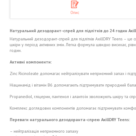
Опис
Натуральний дезодорант-спрей для підлітків до 24 годин Axi
Натуральний дезодорант-спрей для підлітків AxillDRY Teens – це с
шкіри у період активних змін. Легка формула швидко висихає, рів
годин.
Активні компоненти:
Zinc Ricinoleate допомагає нейтралізувати неприємний запах і підтр
Ніацинамід і вітамін B6 допомагають підтримувати природний бала
Propanediol, гліцерин, пантенол і алантоїн зволожують шкіру та с
Комплекс доглядових компонентів допомагає підтримувати комфо
Переваги натурального дезодоранта-спрею AxillDRY Teens:
– нейтралізація неприємного запаху