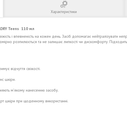
Характеристики
llDRY Teens 110 мл
віжість і впевненість на кожен день. Засіб допомагає нейтралізувати не
номірно розпилюється та не залишає липкості чи дискомфорту. Підходит
имує відчуття свіжості.
нс шкіри.
прияють м’якому нанесенню засобу.
рт шкіри при щоденному використанні.